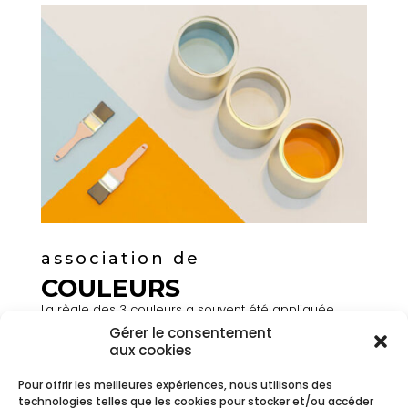
association de
COULEURS
La règle des 3 couleurs a souvent été appliquée
dans l’univers de la décoration. Les couleurs pastel,
Gérer le consentement
vives ou contemporaines sont de plus en plus
aux cookies
présentes dans toutes les pièces à vivre. Sur un pan
de mur, en soubassement, au plafond, sur les plinthes,
Pour offrir les meilleures expériences, nous utilisons des
dans les encadrements des portes, etc, les couleurs
technologies telles que les cookies pour stocker et/ou accéder