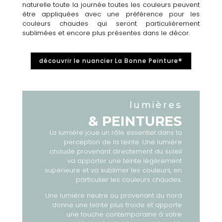
naturelle toute la journée toutes les couleurs peuvent
être appliquées avec une préférence pour les
couleurs chaudes qui seront particulièrement
sublimées et encore plus présentes dans le décor.
découvrir le nuancier La Bonne Peinture®
lumières
& PEINTURES
La lumière joue un rôle essentiel dans la
perception de la teinte. Une lumière
chaude provenant directement du soleil
va apporter une teinte légèrement
supérieure et va sublimer les couleurs, en
particulier les couleurs chaudes.
Une lumière neutre ou provenant du nord
donne une teinte plus froide et apporte
une touche contemporaine à votre